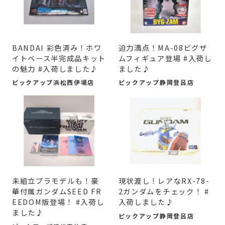
BANDAI 彩色済み！ホワ
迫力満点！MA-08ビグザ
イトベース半完成品キット
ムフィギュア登場 #入荷し
の魅力 #入荷しました♪
ました♪
ピックアップ浜松西伊場店
ピックアップ静岡登呂店
未組立プラモデルも！豪
現状渡し！レアなRX-78-
華付属ガンダムSEED FR
2ガンダムをチェック！ #
EEDOM版登場！ #入荷し
入荷しました♪
ました♪
ピックアップ静岡登呂店