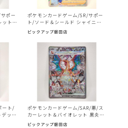
/サポー
ポケモンカードゲーム/SR/サポー
レット
ト/ソード＆シールド シャイニー
SR]:ミ
スターV 195/190[SR]:フウロ 入
ピックアップ磐田店
荷しました♪
ポート/
ポケモンカードゲーム/SAR/悪/ス
トデッキ
カーレット＆バイオレット 黒炎の
プライド
支配者 134/108[SAR]:リザードン
ピックアップ磐田店