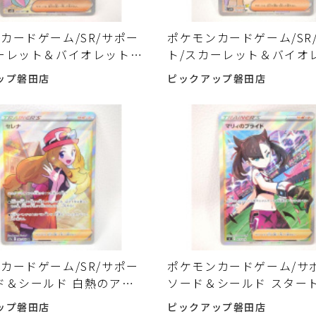
カードゲーム/SR/サポー
ポケモンカードゲーム/SR
ーレット＆バイオレット
ト/スカーレット＆バイオ
スト 091/071[SR]:ナ
バイオレットex 100/078[
ップ磐田店
ピックアップ磐田店
 入荷しました♪
モザ 入荷しました♪
カードゲーム/SR/サポー
ポケモンカードゲーム/サ
ド＆シールド 白熱のアル
ソード＆シールド スター
1/068[SR]:セレナ 入荷し
100 419/414:マリィの
ップ磐田店
ピックアップ磐田店