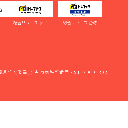
ス
総合リユース タイ
総合リユース 台湾
岡県公安委員会 古物商許可番号 491270002808