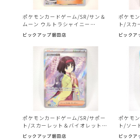
ポケモンカードゲーム/SR/サン＆
ポケモン
ムーン ウルトラシャイニー
ト/スカ
159/150[SR]:ルスワール 入荷し
クレイバー
ピックアップ磐田店
ピックア
ました♪
ンジャモ
ポケモンカードゲーム/SR/サポー
ポケモン
ト/スカーレット＆バイオレット
ト/ソー
ポケモンカード151 196/165[SR]:
カナ 08
ピックアップ磐田店
ピックア