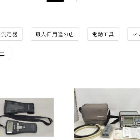
測定器
職人御用達の店
電動工具
マ
工