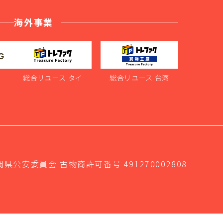
海外事業
ス
総合リユース タイ
総合リユース 台湾
岡県公安委員会 古物商許可番号 491270002808