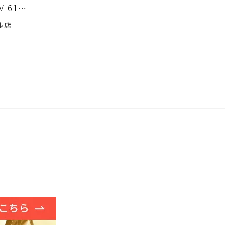
-61G
た。
ル店