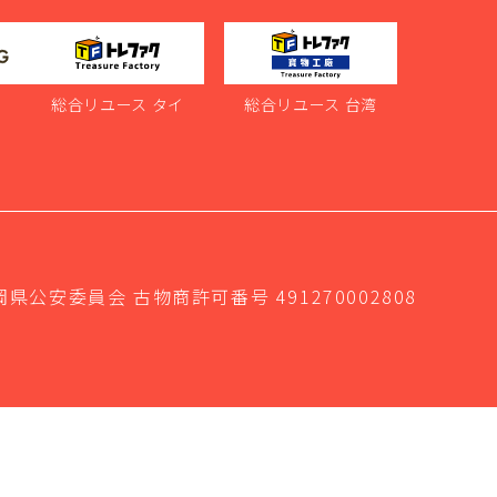
ス
総合リユース タイ
総合リユース 台湾
岡県公安委員会 古物商許可番号 491270002808