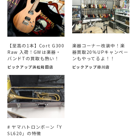
【至高の1本】Cort G300
楽器コーナー改装中！楽
Raw 入荷！GWは楽器・
器買取20％UPキャンペー
バンドTの買取も熱い！
ンもやってるよ！！
ピックアップ浜松和田店
ピックアップ掛川店
# ヤマハトロンボーン「Y
SL620」の特徴