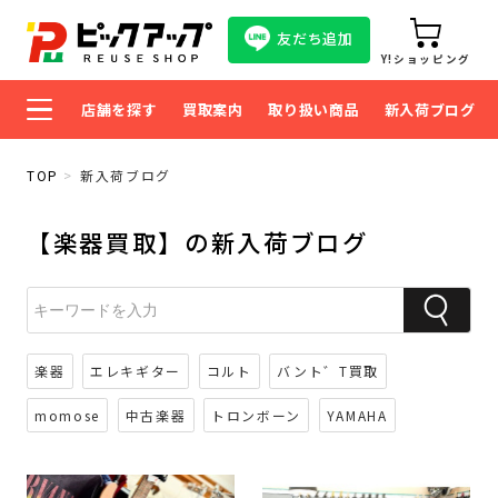
友だち追加
Y!ショッピング
店舗を探す
買取案内
取り扱い商品
新入荷ブログ
TOP
新入荷ブログ
【楽器買取】の新入荷ブログ
楽器
エレキギター
コルト
バント゛T買取
momose
中古楽器
トロンボーン
YAMAHA