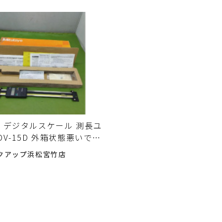
 デジタルスケール 測長ユ
DV-15D 外箱状態悪いです
ました♪
クアップ浜松宮竹店