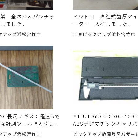
工業 全ネジ＆パンチャ
ミツトヨ 直進式歯厚マ
荷しました。
ーター 入荷しました。
クアップ浜松宮竹店
工具ピックアップ浜松宮竹店
TOYO長尺ノギス：程度Bで
MITUTOYO CD-30C 500-
な計測ツール #入荷しま
ABSデジマチックキャリパ
300mm を入荷致しまし
クアップ浜松宮竹店
ピックアップ静岡登呂バザー