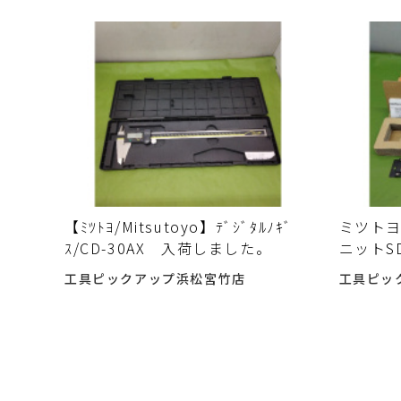
【ﾐﾂﾄﾖ/Mitsutoyo】ﾃﾞｼﾞﾀﾙﾉｷﾞ
ミツトヨ
ｽ/CD-30AX 入荷しました。
ニットS
入荷し
工具ピックアップ浜松宮竹店
工具ピッ