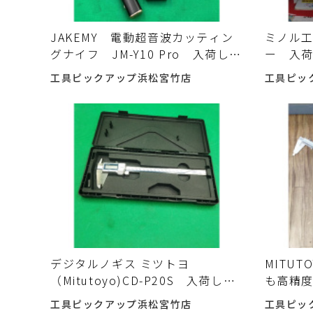
JAKEMY 電動超音波カッティン
ミノル
グナイフ JM-Y10 Pro 入荷しま
ー 入
した。
工具ピックアップ浜松宮竹店
工具ピッ
デジタルノギス ミツトヨ
MITU
（Mitutoyo)CD-P20S 入荷しま
も高精度
した。
した♪
工具ピックアップ浜松宮竹店
工具ピッ