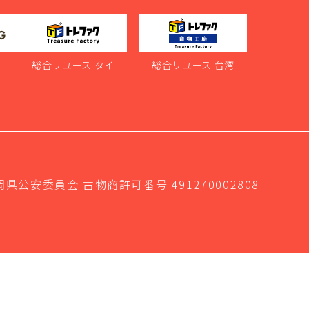
ス
総合リユース タイ
総合リユース 台湾
岡県公安委員会 古物商許可番号 491270002808