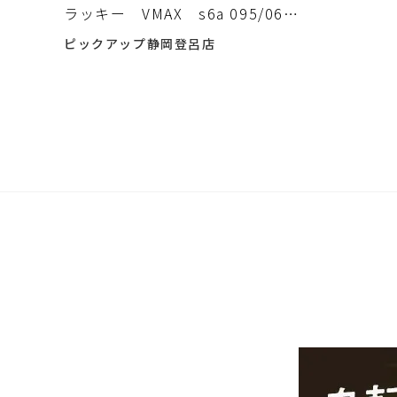
ラッキー VMAX s6a 095/069
HR イーブイヒーローズ入荷しま
ピックアップ静岡登呂店
した♪