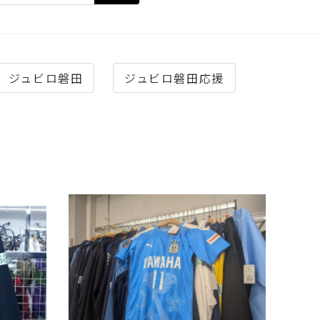
ジュビロ磐田
ジュビロ磐田応援