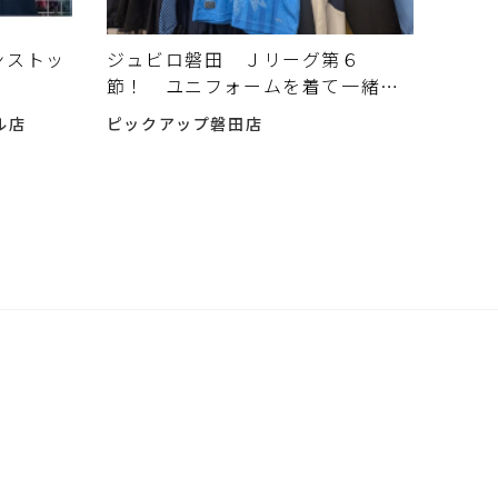
ンストッ
ジュビロ磐田 Ｊリーグ第６
節！ ユニフォームを着て一緒に
応援しよう
ル店
ピックアップ磐田店