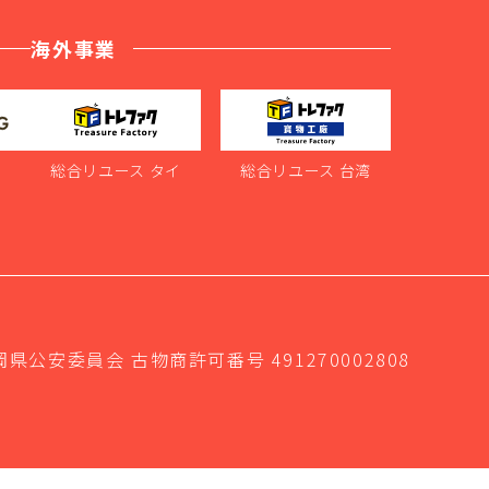
海外事業
ス
総合リユース タイ
総合リユース 台湾
岡県公安委員会 古物商許可番号 491270002808