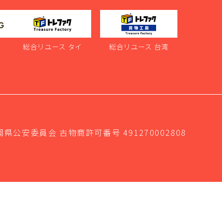
ス
総合リユース タイ
総合リユース 台湾
岡県公安委員会 古物商許可番号 491270002808