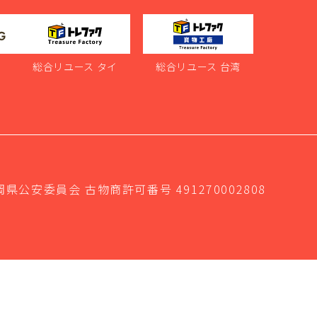
ス
総合リユース タイ
総合リユース 台湾
岡県公安委員会 古物商許可番号 491270002808