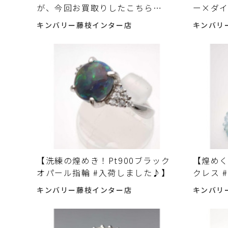
が、今回お買取りしたこちら
ー×ダイ
は・・・
♪】
キンバリー藤枝インター店
キンバリ
【洗練の煌めき！Pt900ブラック
【煌め
オパール指輪 #入荷しました♪】
クレス 
キンバリー藤枝インター店
キンバリ