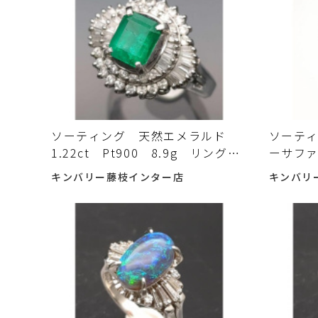
ソーティング 天然エメラルド
ソーテ
1.22ct Pt900 8.9g リング
ーサファ
指輪 14号 ジュエリー プラチ
9.5号 
キンバリー藤枝インター店
キンバリ
ナ Emerald 中古入荷しました
0.40
♪
た♪