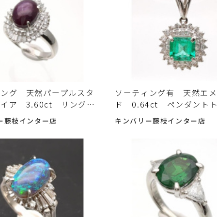
ィング 天然パープルスタ
ソーティング有 天然エ
イア 3.60ct リング
ド 0.64ct ペンダン
Pt900 7.2g ダイヤ
2.3g Pt900 チャーム
ー藤枝インター店
キンバリー藤枝インター店
ct 磨き済 中古入荷しまし
ストーン 中古 入荷し