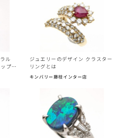
メラル
ジュエリーのデザイン クラスター
トトップ
リングとは
 カラー
キンバリー藤枝インター店
ました♪