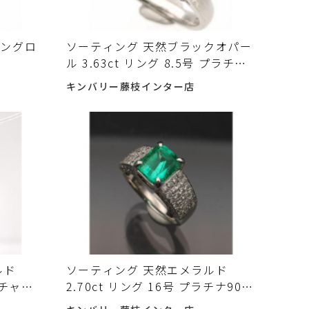
ーングロ
ソーティング 天然ブラックオパー
ル 3.63ct リング 8.5号 プラチナ
6.8g
900 8.4g 指輪 中古 入荷しました
キンバリー藤枝インター店
 磨き済入
♪
ルド
ソーティング 天然エメラルド
 チャー
2.70ct リング 16号 プラチナ900
石 磨き済
9.3g ダイヤ 磨き済 指輪 宝石 中