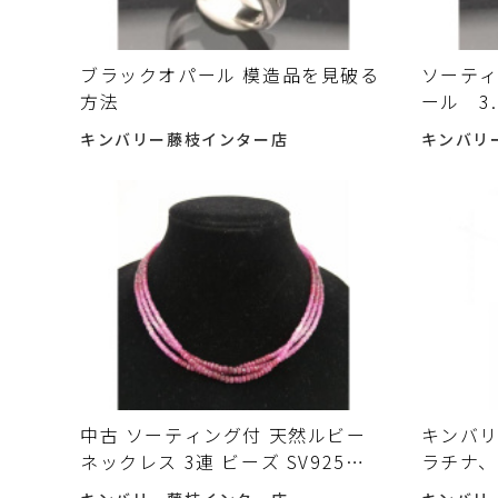
ブラックオパール 模造品を見破る
ソーテ
方法
ール 3
Pt900
キンバリー藤枝インター店
キンバリ
ー Bla
た♪
中古 ソーティング付 天然ルビー
キンバリ
ネックレス 3連 ビーズ SV925
ラチナ、
27.7g 42cm カラーストーン
販売、質