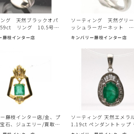
ィング 天然ブラックオパ
ソーティング 天然グリ
.59ct リング 10.5号
ッシュラーガーネット
 8.7g 指輪 ジュエリ
3.548ct リング 9号 
ー藤枝インター店
キンバリー藤枝インター店
ck Opal 中古入荷しまし
0.413ct プラチナ 指輪
荷しました♪
ー藤枝インター店/金、プ
ソーティング 天然エメラ
宝石、ジュエリー/買取、
1.19ct ペンダントトップ
預かり/貴金属の買取はキ
ム プラチナ900 3.5g 宝