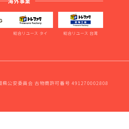
海外事業
ス
総合リユース タイ
総合リユース 台湾
岡県公安委員会 古物商許可番号 491270002808