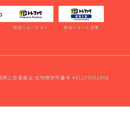
ス
総合リユース タイ
総合リユース 台湾
岡県公安委員会 古物商許可番号 491270002808