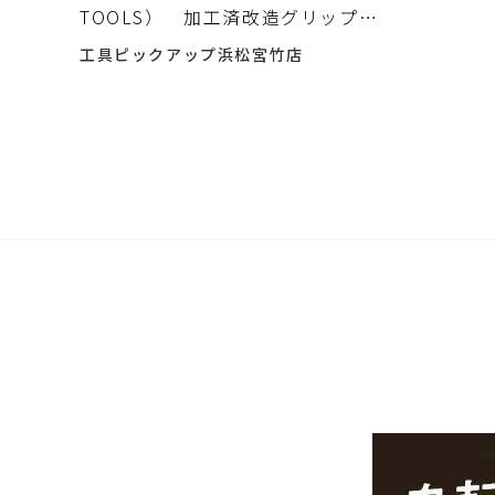
TOOLS） 加工済改造グリップキ
ーホルダー 入荷しました。
工具ピックアップ浜松宮竹店