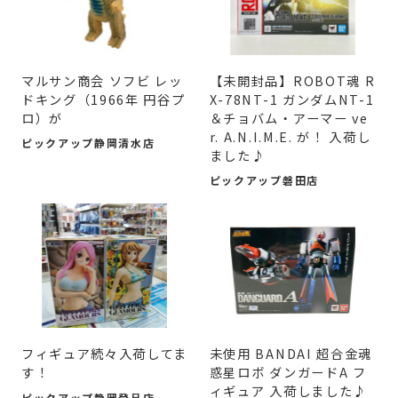
マルサン商会 ソフビ レッ
【未開封品】ROBOT魂 R
ドキング（1966年 円谷プ
X-78NT-1 ガンダムNT-1
ロ）が
＆チョバム・アーマー ve
r. A.N.I.M.E. が！ 入荷し
ピックアップ静岡清水店
ました♪
ピックアップ磐田店
フィギュア続々入荷してま
未使用 BANDAI 超合金魂
す！
惑星ロボ ダンガードA フ
ィギュア 入荷しました♪
ピックアップ静岡登呂店