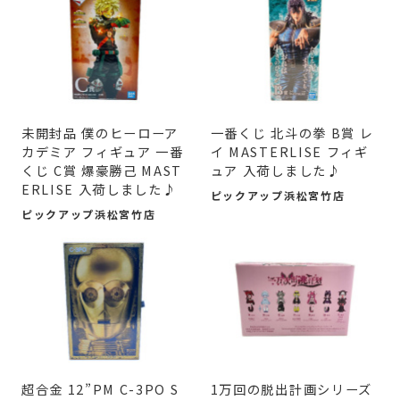
未開封品 僕のヒーローア
一番くじ 北斗の拳 B賞 レ
カデミア フィギュア 一番
イ MASTERLISE フィギ
くじ C賞 爆豪勝己 MAST
ュア 入荷しました♪
ERLISE 入荷しました♪
ピックアップ浜松宮竹店
ピックアップ浜松宮竹店
超合金 12”PM C-3PO S
1万回の脱出計画シリーズ