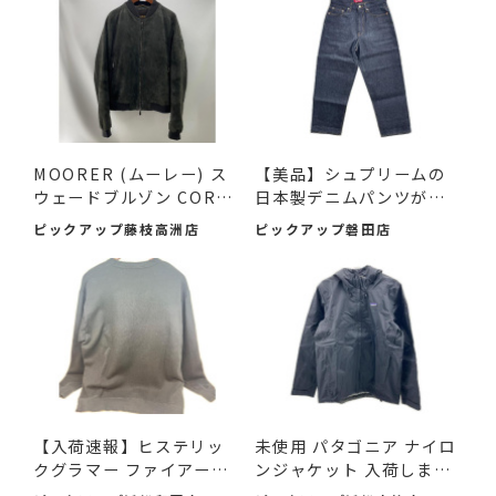
MOORER (ムーレー) ス
【美品】シュプリームの
ウェードブルゾン COREL
日本製デニムパンツが入
I-UR ...
荷...
ピックアップ藤枝高洲店
ピックアップ磐田店
【入荷速報】ヒステリッ
未使用 パタゴニア ナイロ
クグラマー ファイアーベ
ンジャケット 入荷しまし
ア...
た♪