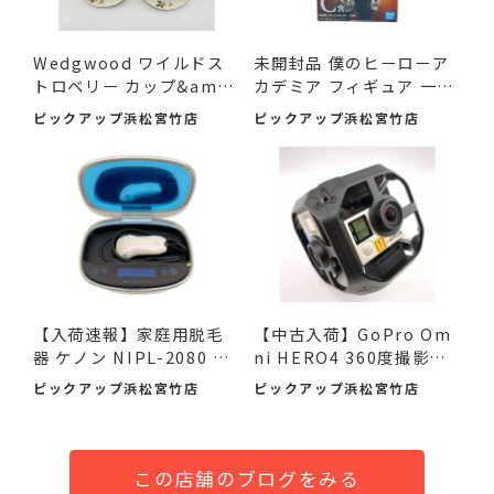
Wedgwood ワイルドス
未開封品 僕のヒーローア
トロベリー カップ&amp;
カデミア フィギュア 一
am...
番...
ピックアップ浜松宮竹店
ピックアップ浜松宮竹店
【入荷速報】家庭用脱毛
【中古入荷】GoPro Om
器 ケノン NIPL-2080 V8.
ni HERO4 360度撮影カ
0 ...
メラで...
ピックアップ浜松宮竹店
ピックアップ浜松宮竹店
この店舗のブログをみる