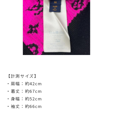
【計測サイズ】
・肩幅：約42cm
・着丈：約67cm
・身幅：約52cm
・袖丈：約66cm