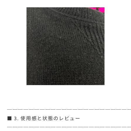
──────────────────────
■ 3. 使用感と状態のレビュー
──────────────────────