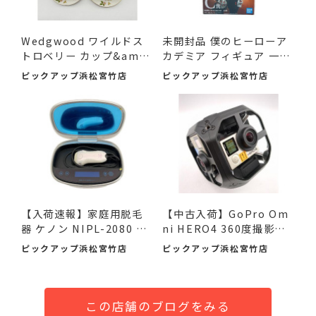
Wedgwood ワイルドス
未開封品 僕のヒーローア
トロベリー カップ&amp;
カデミア フィギュア 一
am...
番...
ピックアップ浜松宮竹店
ピックアップ浜松宮竹店
【入荷速報】家庭用脱毛
【中古入荷】GoPro Om
器 ケノン NIPL-2080 V8.
ni HERO4 360度撮影カ
0 ...
メラで...
ピックアップ浜松宮竹店
ピックアップ浜松宮竹店
この店舗のブログをみる