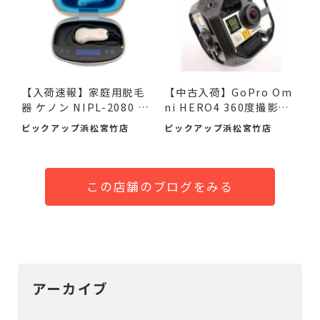
【入荷速報】家庭用脱毛
【中古入荷】GoPro Om
器 ケノン NIPL-2080 V8.
ni HERO4 360度撮影カ
0 ...
メラで...
ピックアップ浜松宮竹店
ピックアップ浜松宮竹店
この店舗のブログをみる
アーカイブ