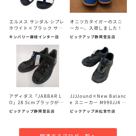
エルメス サンダル シプレ
オニツカタイガーのスニ
ホワイト×ブラック サ
ーカー、入荷しました！
イ...
キンバリー藤枝インター店
ピックアップ静岡登呂店
アディダス「JABBAR L
JJJJound×New Balanc
O」28.5cmブラックが入
e スニーカー M990JJ4 2
荷！未...
6.5cm ...
ピックアップ静岡登呂店
ピックアップ浜松宮竹店