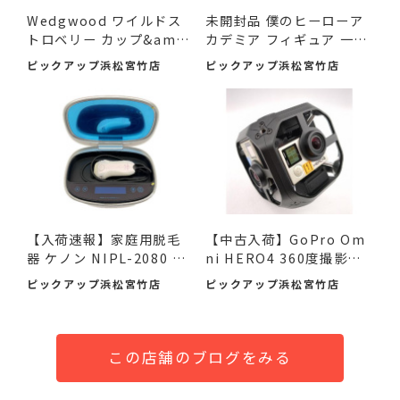
Wedgwood ワイルドス
未開封品 僕のヒーローア
トロベリー カップ&amp;
カデミア フィギュア 一
am...
番...
ピックアップ浜松宮竹店
ピックアップ浜松宮竹店
【入荷速報】家庭用脱毛
【中古入荷】GoPro Om
器 ケノン NIPL-2080 V8.
ni HERO4 360度撮影カ
0 ...
メラで...
ピックアップ浜松宮竹店
ピックアップ浜松宮竹店
この店舗のブログをみる