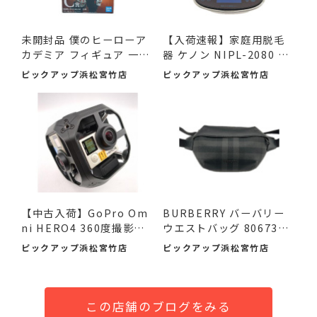
未開封品 僕のヒーローア
【入荷速報】家庭用脱毛
カデミア フィギュア 一
器 ケノン NIPL-2080 V8.
番...
0 ...
ピックアップ浜松宮竹店
ピックアップ浜松宮竹店
【中古入荷】GoPro Om
BURBERRY バーバリー
ni HERO4 360度撮影カ
ウエストバッグ 8067398
メラで...
ボデ...
ピックアップ浜松宮竹店
ピックアップ浜松宮竹店
この店舗のブログをみる