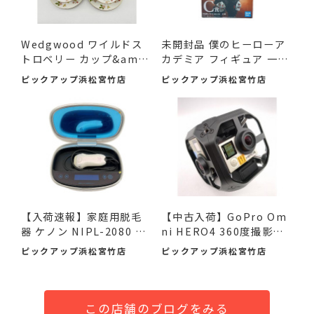
Wedgwood ワイルドス
未開封品 僕のヒーローア
トロベリー カップ&amp;
カデミア フィギュア 一
am...
番...
ピックアップ浜松宮竹店
ピックアップ浜松宮竹店
【入荷速報】家庭用脱毛
【中古入荷】GoPro Om
器 ケノン NIPL-2080 V8.
ni HERO4 360度撮影カ
0 ...
メラで...
ピックアップ浜松宮竹店
ピックアップ浜松宮竹店
この店舗のブログをみる