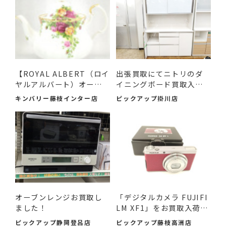
【ROYAL ALBERT（ロイ
出張買取にてニトリのダ
ヤルアルバート）オール
イニングボード買取入荷
ドカ...
し...
キンバリー藤枝インター店
ピックアップ掛川店
オーブンレンジお買取し
「デジタルカメラ FUJIFI
ました！
LM XF1」をお買取入荷し
ま...
ピックアップ静岡登呂店
ピックアップ藤枝高洲店