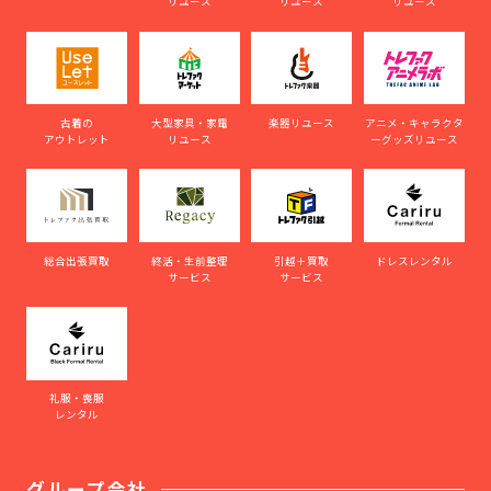
リユース
リユース
リユース
古着の
大型家具・家電
楽器リユース
アニメ・キャラクタ
アウトレット
リユース
ーグッズリユース
総合出張買取
終活・生前整理
引越＋買取
ドレスレンタル
サービス
サービス
礼服・喪服
レンタル
グループ会社