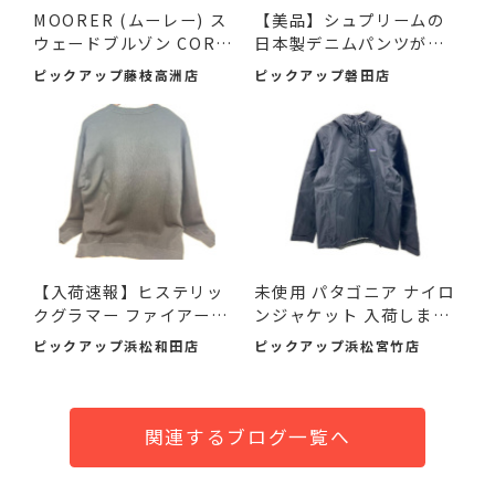
MOORER (ムーレー) ス
【美品】シュプリームの
ウェードブルゾン COREL
日本製デニムパンツが入
I-UR ...
荷...
ピックアップ藤枝高洲店
ピックアップ磐田店
【入荷速報】ヒステリッ
未使用 パタゴニア ナイロ
クグラマー ファイアーベ
ンジャケット 入荷しまし
ア...
た♪
ピックアップ浜松和田店
ピックアップ浜松宮竹店
関連するブログ一覧へ