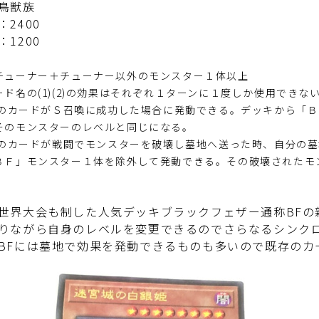
鳥獣族
：2400
：1200
チューナー＋チューナー以外のモンスター１体以上
ード名の(1)(2)の効果はそれぞれ１ターンに１度しか使用できな
：このカードがＳ召喚に成功した場合に発動できる。デッキから「
そのモンスターのレベルと同じになる。
：このカードが戦闘でモンスターを破壊し墓地へ送った時、自分の
ＢＦ」モンスター１体を除外して発動できる。その破壊されたモ
世界大会も制した人気デッキブラックフェザー通称BFの
りながら自身のレベルを変更できるのでさらなるシンク
BFには墓地で効果を発動できるものも多いので既存のカ