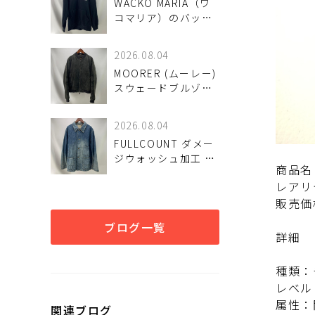
WACKO MARIA（ワ
コマリア）のバック
ロゴパーカーが！
2026.08.04
MOORER (ムーレー)
スウェードブルゾン
CORELI-UR が！
2026.08.04
FULLCOUNT ダメー
ジウォッシュ加工 デ
商品名
ニムカバーオール 入
レアリ
荷のお知らせ
販売価
ブログ一覧
詳細
種類：
レベル
属性：
関連ブログ