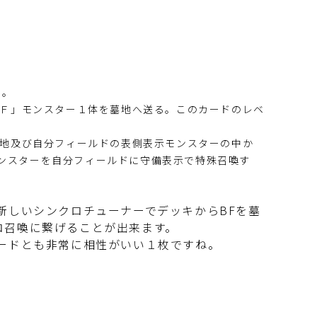
い。
ＢＦ」モンスター１体を墓地へ送る。このカードのレベ
墓地及び自分フィールドの表側表示モンスターの中か
ンスターを自分フィールドに守備表示で特殊召喚す
新しいシンクロチューナーでデッキからBFを墓
ロ召喚に繋げることが出来ます。
ードとも非常に相性がいい１枚ですね。