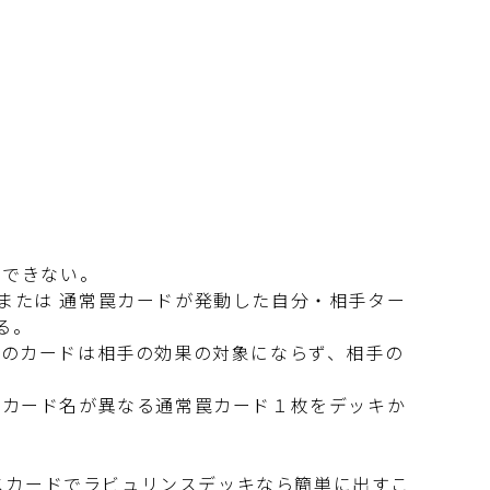
用できない。
果または 通常罠カードが発動した自分・相手ター
る。
このカードは相手の効果の対象にならず、相手の
とはカード名が異なる通常罠カード１枚をデッキか
スカードでラビュリンスデッキなら簡単に出すこ