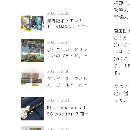
種族：
攻撃力
2023.02.28
守備力
海外版ポケモンカー
ド VMAXプレミアム
闇属性
コレクション入荷し
このカ
ました！
2023.02.27
(1)
ポケモンカード「マ
ルは、
リィのプライド」買
(2)
取致しました！！
ら、「
2023.02.26
る。
ワンピース フィル
ム ゴールド お宝
かつて
キャンペーン！当選
地に送
品 ワールドコレク
また、
2023.02.23
タブル入荷しまし
Blitz by Ariapro II
た！！
SG type ﾎﾜｲﾄ入荷し
ました！！
2023.02.22