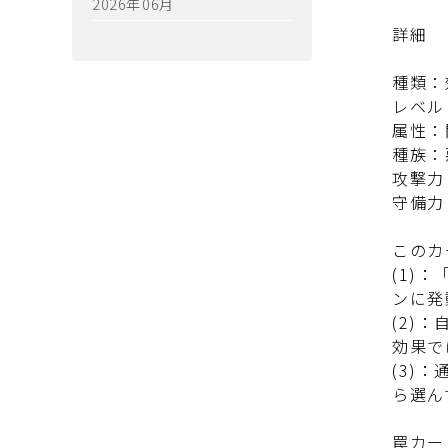
2026年06月
詳細
種類：
レベル
属性：
種族：
攻撃力
守備力
このカ
(1)
ンに発
(2)
効果で
(3)
ら選ん
罠カー