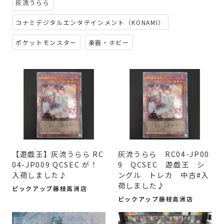
灰流うらら
コナミデジタルエンタテインメント（KONAMI）
ポケットモンスター
楽器・ホビー
【遊戯王】灰流うらら RC
灰流うらら RC04-JP00
04-JP009 QCSEC が！
9 QCSEC 遊戯王 シ
入荷しました♪
ングル トレカ 中古#入
荷しました♪
ピックアップ藤枝高洲店
ピックアップ藤枝高洲店