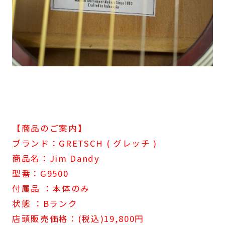
【商品のご案内】
ブランド：GRETSCH ( グレッチ )
商品名：Jim Dandy
型番：G9500
付属品 ：本体のみ
状態 ：Bランク
店頭販売価格：(税込)19,800円