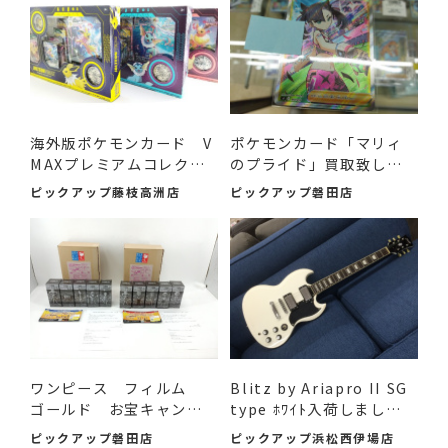
海外版ポケモンカード V
ポケモンカード「マリィ
MAXプレミアムコレクシ
のプライド」買取致しま
ョ...
し...
ピックアップ藤枝高洲店
ピックアップ磐田店
ワンピース フィルム
Blitz by Ariapro II SG
ゴールド お宝キャンペ
type ﾎﾜｲﾄ入荷しまし
ー...
た！！
ピックアップ磐田店
ピックアップ浜松西伊場店