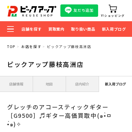
友だち追加
Y!ショッピング
店舗を探す
買取案内
取り扱い商品
新入荷ブログ
TOP
お店を探す
ピックアップ藤枝高洲店
ピックアップ藤枝高洲店
店舗情報
地図
店内紹介
新入荷ブログ
グレッチのアコースティックギター
［G9500］♬ギター高価買取中(๑•̀ㅁ
•́๑)✧