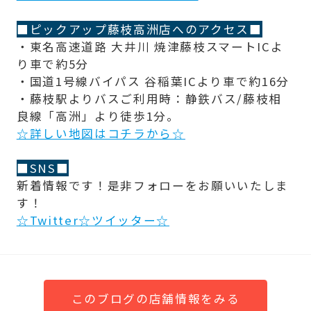
■ピックアップ藤枝高洲店へのアクセス■
・東名高速道路 大井川 焼津藤枝スマートICよ
り車で約5分
・国道1号線バイパス 谷稲葉ICより車で約16分
・藤枝駅よりバスご利用時：静鉄バス/藤枝相
良線「高洲」より徒歩1分。
☆詳しい地図はコチラから☆
■SNS■
新着情報です！是非フォローをお願いいたしま
す！
☆Twitter☆ツイッター☆
このブログの店舗情報をみる