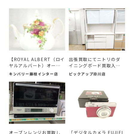
【ROYAL ALBERT（ロイ
出張買取にてニトリのダ
ヤルアルバート）オール
イニングボード買取入荷
ドカ...
し...
キンバリー藤枝インター店
ピックアップ掛川店
オーブンレンジお買取し
「デジタルカメラ FUJIFI