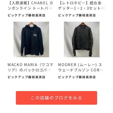
【入荷速報】CHANEL カ
【レトロホビー】超合金
ンボンライン トートバッ
ゲッター1・2・3セット
グ...
（2...
ピックアップ藤枝高洲店
ピックアップ藤枝高洲店
WACKO MARIA（ワコマ
MOORER (ムーレー) ス
リア）のバックロゴパー
ウェードブルゾン COREL
カーが！
I-UR ...
ピックアップ藤枝高洲店
ピックアップ藤枝高洲店
この店舗のブログをみる