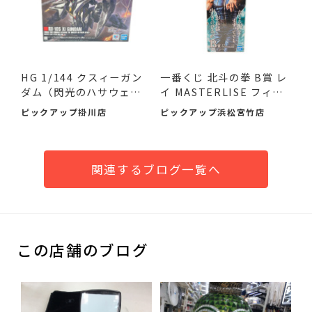
HG 1/144 クスィーガン
一番くじ 北斗の拳 B賞 レ
ダム（閃光のハサウェ
イ MASTERLISE フィギ
イ）が...
ュ...
ピックアップ掛川店
ピックアップ浜松宮竹店
関連するブログ一覧へ
この店舗のブログ