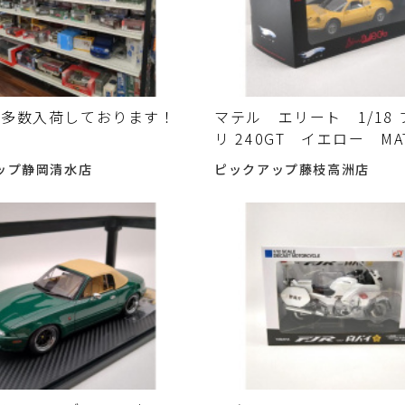
ー多数入荷しております！
マテル エリート 1/18
リ 240GT イエロー M
ミニカー ホビー 中古
ップ静岡清水店
ピックアップ藤枝高洲店
した♪