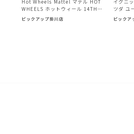
Hot Wheels Mattel マテル HOT
​イグニ
WHEELS ホットウィール 14TH
ツダ ユ
ANNUAL コレクターズコンベンシ
ーン 1/18
ピックアップ掛川店
ピックア
ョン 1/18スケール 前部分 塗装ひ
mode
び割れ有入荷しました♪