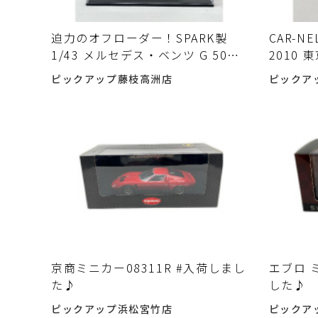
迫力のオフローダー！SPARK製
CAR-N
1/43 メルセデス・ベンツ G 500
2010
4X4² 2016 ミニカーが 入荷しまし
入荷し
ピックアップ藤枝高洲店
ピックア
た♪
京商ミニカー08311R #入荷しまし
エブロ ミニカ
た♪
した♪
ピックアップ浜松宮竹店
ピックア