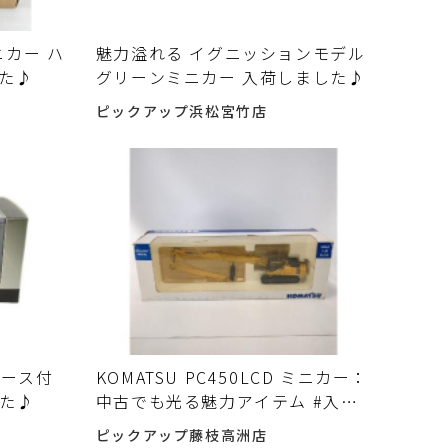
カー ハ
魅力溢れる イグニッションモデル
した♪
グリーンミニカー 入荷しました♪
ピックアップ浜松宮竹店
ケース付
KOMATSU PC450LCD ミニカー：
した♪
中古でも光る魅力アイテム #入荷
しました♪
ピックアップ藤枝高洲店