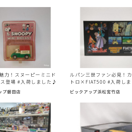
Aの魅力！スヌーピーミニド
ルパン三世ファン必見！
ス登場 #入荷しました♪
トロ×FIAT500 #入荷し
ップ磐田店
ピックアップ浜松宮竹店