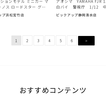
ッションモデル ミニカー マ
アオシマ YAMAHA FJR 
ーノス ロードスター グリ
白バイ 警視庁 1/12 
 IG3196 Ignition
しました♪
ップ浜松宮竹店
ピックアップ静岡清水店
l入荷しました♪
1
2
3
4
5
6
>
おすすめコンテンツ