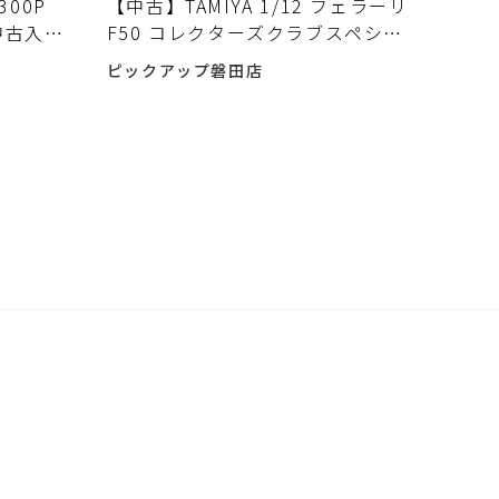
1300P
【中古】TAMIYA 1/12 フェラーリ
中古入荷
F50 コレクターズクラブスペシャ
ル メタルダイキャスト完成モデル
ピックアップ磐田店
箱破れ有 FERRARI タミヤ入荷し
ました♪