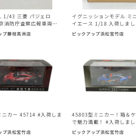
EL 1/43 三菱 パジェロ
イグニッションモデル ミニ
 東京消防庁査察広報車両が
イエース 1/18 入荷しま
ました♪
ップ藤枝高洲店
ピックアップ浜松宮竹店
ー 45714 #入荷しま
45803型ミニカー！箱＆
で魅力満載！ #入荷しま
ップ浜松宮竹店
ピックアップ浜松宮竹店