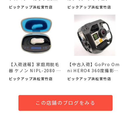
am...
番...
ピックアップ浜松宮竹店
ピックアップ浜松宮竹店
【入荷速報】家庭用脱毛
【中古入荷】GoPro Om
器 ケノン NIPL-2080 V8.
ni HERO4 360度撮影カ
0 ...
メラで...
ピックアップ浜松宮竹店
ピックアップ浜松宮竹店
この店舗のブログをみる