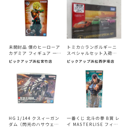
未開封品 僕のヒーローア
トミカ☆ランボルギーニ
カデミア フィギュア 一
スペシャルセット入荷し
番...
まし...
ピックアップ浜松宮竹店
ピックアップ浜松西伊場店
HG 1/144 クスィーガン
一番くじ 北斗の拳 B賞 レ
ダム（閃光のハサウェ
イ MASTERLISE フィギ