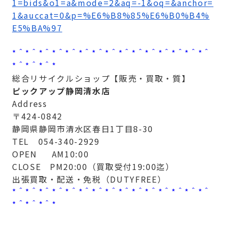
1=bids&o1=a&mode=2&aq=-1&oq=&anchor=
1&auccat=0&p=%E6%B8%85%E6%B0%B4%
E5%BA%97
*＾*＾*＾*＾*＾*＾*＾*＾*＾*＾*＾*＾*＾*＾*＾
*＾*＾*＾*
総合リサイクルショップ【販売・買取・質】
ピックアップ静岡清水店
Address
〒424-0842
静岡県静岡市清水区春日1丁目8-30
TEL 054-340-2929
OPEN AM10:00
CLOSE PM20:00（買取受付19:00迄）
出張買取・配送・免税（DUTYFREE）
*＾*＾*＾*＾*＾*＾*＾*＾*＾*＾*＾*＾*＾*＾*＾
*＾*＾*＾*