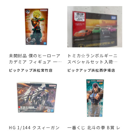
未開封品 僕のヒーローア
トミカ☆ランボルギーニ
カデミア フィギュア 一
スペシャルセット入荷し
番...
まし...
ピックアップ浜松宮竹店
ピックアップ浜松西伊場店
HG 1/144 クスィーガン
一番くじ 北斗の拳 B賞 レ