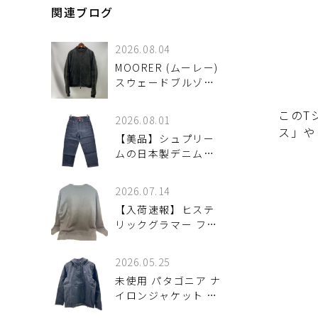
関連ブログ
2026.08.04
MOORER (ムーレー)
スウェードブルゾン
CORELI-UR が！
このT
2026.08.01
ス」や
【美品】シュプリー
ムの日本製デニムパ
ンツが入荷！Rigid
Baggy Selvedge
2026.07.14
Jean
【入荷速報】ヒステ
リックグラマー ファ
イアーベア スウェッ
ト（ブラック）をご
2026.05.25
紹介！
未使用 パタゴニア ナ
イロンジャケット 入
荷しました♪