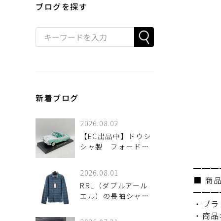
ブログを探す
新着ブログ
2026.08.02
【EC出品中】ドウシ
シャ製 フォード・
フェアレーン・クラ
ウン・ビクトリア入
━━━
2026.08.01
荷
■ 商
RRL（ダブルアール
━━━
エル）の長袖シャツ
・ブラ
が！
・商品名