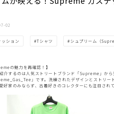
ムが映える！Supreme ガス
♪
07-02
ァッション
#Tシャツ
#シュプリーム（Supr
premeの魅力を再確認！】
紹介するのは人気ストリートブランド「Supreme」か
preme_Gas_Tee」です。洗練されたデザインとスト
愛好家のみならず、古着好きのコレクターにも注目され