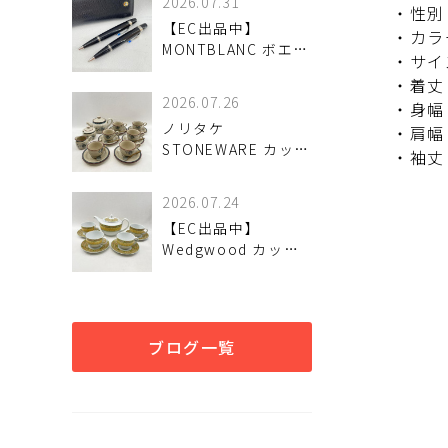
2026.07.31
・性別
【EC出品中】
・カラ
MONTBLANC ボエム
・サイズ
2点セット入荷しまし
・着丈
た♪
2026.07.26
・身幅
ノリタケ
・肩幅
STONEWARE カップ
・袖丈
＆ソーサー ティーセ
ット 入荷しました♪
2026.07.24
【EC出品中】
Wedgwood カップ&
ソーサー フローレン
ス ポット付 入荷しま
した♪
ブログ一覧