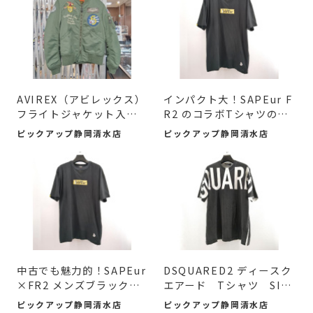
AVIREX（アビレックス）
インパクト大！SAPEur F
フライトジャケット入
R2 のコラボTシャツのご
荷！...
紹...
ピックアップ静岡清水店
ピックアップ静岡清水店
中古でも魅力的！SAPEur
DSQUARED2 ディースク
×FR2 メンズブラックT
エアード Tシャツ SIZ
シャ...
E M ...
ピックアップ静岡清水店
ピックアップ静岡清水店