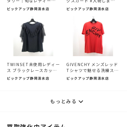
タリー｜旬なレディース
グスカート #入荷しました
アウタ...
♪
ピックアップ静岡清水店
ピックアップ静岡清水店
TWINSET未使用レディー
GIVENCHY メンズレッド
ス ブラックレースカット
Tシャツで魅せる洗練スタ
ソ...
イ...
ピックアップ静岡清水店
ピックアップ静岡清水店
もっとみる
買取強化中アイテム