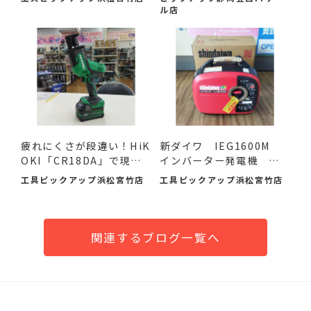
ル店
疲れにくさが段違い！HiK
新ダイワ IEG1600M
OKI「CR18DA」で現場
インバーター発電機 入
の作...
荷し...
工具ピックアップ浜松宮竹店
工具ピックアップ浜松宮竹店
関連するブログ一覧へ