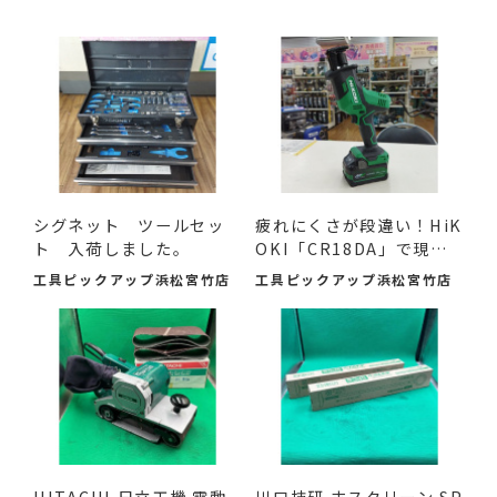
シグネット ツールセッ
疲れにくさが段違い！HiK
ト 入荷しました。
OKI「CR18DA」で現場
の作...
工具ピックアップ浜松宮竹店
工具ピックアップ浜松宮竹店
HITACHI 日立工機 電動
川口技研 ホスクリーン SP