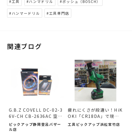
#工具
#ハンマドリル
#ボッシュ（BOSCH）
#ハンマードリル
#工具専門店
関連ブログ
G.B.Z COVELL DC-02-3
疲れにくさが段違い！HiK
6V-CH CB-2636AC 空調
OKI「CR18DA」で現場
作業服...
の作...
ピックアップ静岡登呂バザー
工具ピックアップ浜松宮竹店
ル店