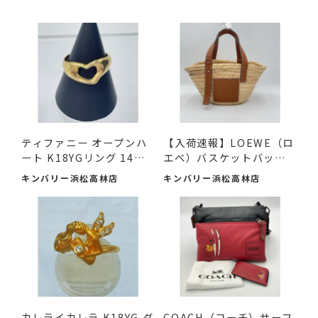
ティファニー オープンハ
【入荷速報】LOEWE（ロ
ート K18YGリング 14号
エベ）バスケットバッグ
が ...
ス...
キンバリー浜松高林店
キンバリー浜松高林店
カレライカレラ K18YG ダ
COACH（コーチ）サーフ