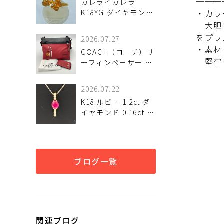
───
カレライカレラ
K18YG ダイヤモンド
・カラ
リングが 入荷しまし
大胆で
た♪
をプラ
2026.07.27
・素材
COACH（コーチ）サ
堅牢で
ーフィンペーサー シ
ョルダーバッグは中
古で買うべき？魅力
2026.07.22
と注意点 中古で選ぶ
K18 ルビー 1.2ct ダ
前に確認したいポイ
イヤモンド 0.16ct ネ
ント
ックレス 入荷しまし
た♪
ブログ一覧
関連ブログ