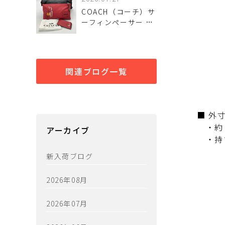
グ？中古で買うメリ
COACH（コーチ）サ
ットと注意点 中古で
ーフィンペーサー シ
選ぶ前に確認したい
ョルダーバッグは中
ポイント
古で買うべき？魅力
と注意点 中古で選ぶ
前に確認したいポイ
関連ブログ一覧
ント
■ 外
・約 w
アーカイブ
・持ち
新入荷ブログ
2026年08月
2026年07月