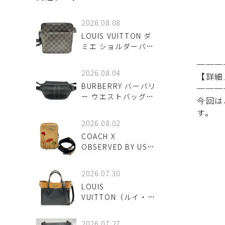
2026.08.08
LOUIS VUITTON ダ
ミエ ショルダーバッ
グ オラフPM N41442
───
入荷しました♪
2026.08.04
【詳細
BURBERRY バーバリ
───
ー ウエストバッグ
今回は
8067398 ボディバッ
す。
グが入荷しました！
2026.08.02
COACH X
OBSERVED BY US
エイデン クロスボデ
ィバッグが入荷しま
2026.07.30
した！
LOUIS
VUITTON（ルイ・ヴ
ィトン）オンマイサ
イドMMはどんなバッ
2026.07.27