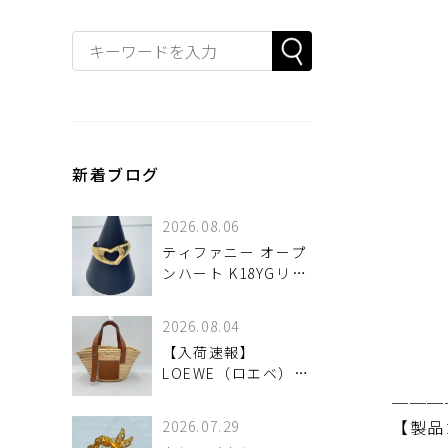
新着ブログ
2026.08.06
ティファニー オープ
ンハート K18YGリン
グ 14号が 入荷しま
した♪
2026.08.04
【入荷速報】
LOEWE（ロエベ）バ
スケットバッグ スモ
───
ールが！
【製品
2026.07.29