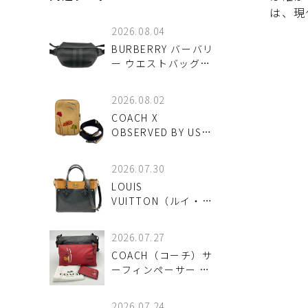
は、現
2026.08.04
BURBERRY バーバリ
ー ウエストバッグ
8067398 ボディバッ
グが入荷しました！
2026.08.02
COACH X
OBSERVED BY US
エイデン クロスボデ
ィバッグが入荷しま
2026.07.30
した！
LOUIS
VUITTON（ルイ・ヴ
ィトン）オンマイサ
イドMMはどんなバッ
2026.07.27
グ？中古で買うメリ
COACH（コーチ）サ
ットと注意点 中古で
ーフィンペーサー シ
選ぶ前に確認したい
ョルダーバッグは中
ポイント
古で買うべき？魅力
2026.07.24