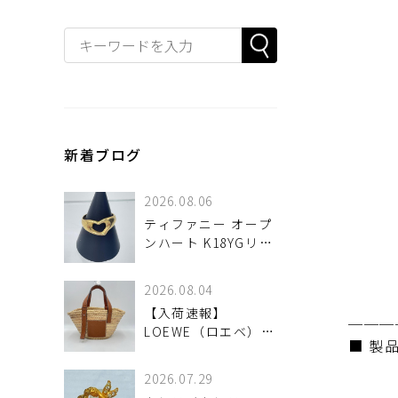
新着ブログ
2026.08.06
ティファニー オープ
ンハート K18YGリン
グ 14号が 入荷しま
した♪
2026.08.04
【入荷速報】
───
LOEWE（ロエベ）バ
■ 製
スケットバッグ スモ
ールが！
2026.07.29