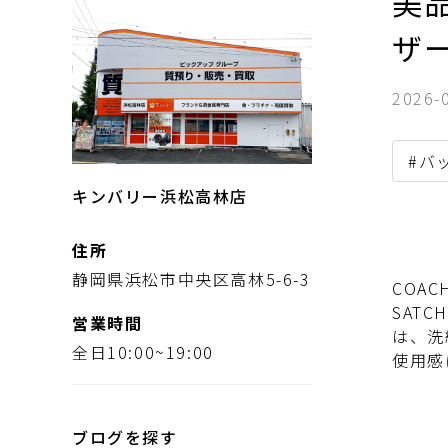
美品
ザ
2026-
#バ
キンバリー浜松高林店
住所
静岡県浜松市中央区高林5-6-3
COA
SAT
営業時間
は、洗
全日10:00~19:00
使用感
ブログを探す