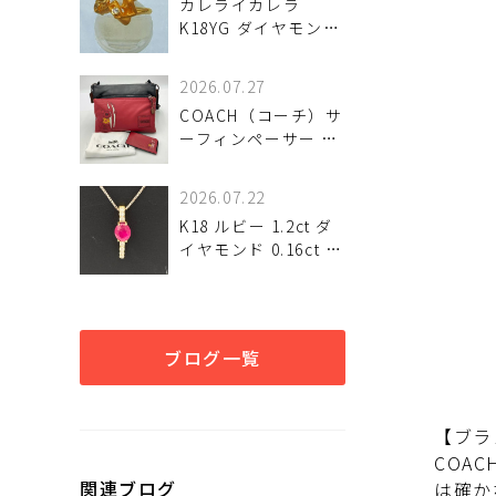
カレライカレラ
K18YG ダイヤモンド
リングが 入荷しまし
た♪
2026.07.27
COACH（コーチ）サ
ーフィンペーサー シ
ョルダーバッグは中
古で買うべき？魅力
2026.07.22
と注意点 中古で選ぶ
K18 ルビー 1.2ct ダ
前に確認したいポイ
イヤモンド 0.16ct ネ
ント
ックレス 入荷しまし
た♪
ブログ一覧
【ブラ
COA
関連ブログ
は確か