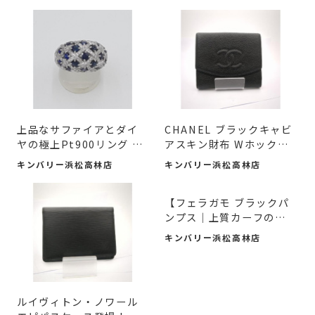
上品なサファイアとダイ
CHANEL ブラックキャビ
ヤの極上Pt900リング #
アスキン財布 Wホックデ
入荷...
ザイ...
キンバリー浜松高林店
キンバリー浜松高林店
【フェラガモ ブラックパ
ンプス｜上質カーフの魅
力...
キンバリー浜松高林店
ルイヴィトン・ノワール