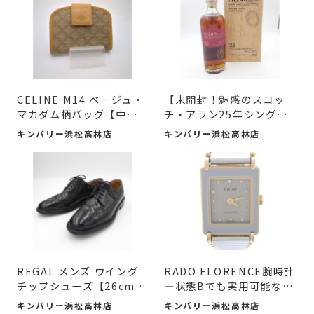
CELINE M14 ベージュ・
【未開封！魅惑のスコッ
マカダム柄バッグ【中古
チ・アラン25年シングル
良品...
モ...
キンバリー浜松高林店
キンバリー浜松高林店
REGAL メンズ ウイング
RADO FLORENCE腕時計
チップシューズ【26cm】
―状態Bでも実用可能な逸
#入...
品 #入...
キンバリー浜松高林店
キンバリー浜松高林店