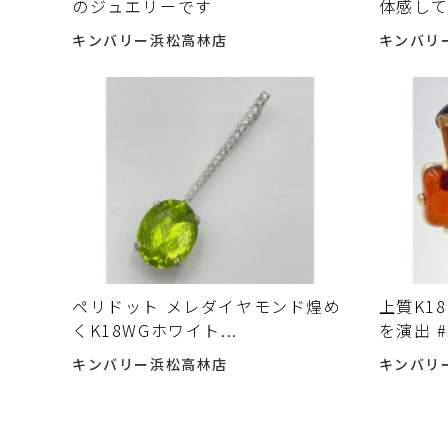
のジュエリーです
体感し
キンバリー浜松高林店
キンバリ
ペリドット メレダイヤモンド煌め
上質K1
くK18WGホワイト...
を演出 
キンバリー浜松高林店
キンバリ