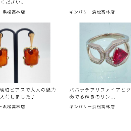
てください。
ー浜松高林店
キンバリー浜松高林店
8琥珀ピアスで大人の魅力
パパラチアサファイアと
#入荷しました♪
奏でる輝きのリン...
ー浜松高林店
キンバリー浜松高林店