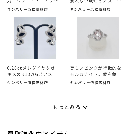
力について！！ キンバ
疲れない琥珀ピアス キ
リ...
ン...
キンバリー浜松高林店
キンバリー浜松高林店
0.26ctメレダイヤ＆オニ
美しいピンクが特徴的な
キスのK18WGピアス のご
モルガナイト。愛を象徴
紹介
す...
キンバリー浜松高林店
キンバリー浜松高林店
もっとみる
買取強化中アイテム