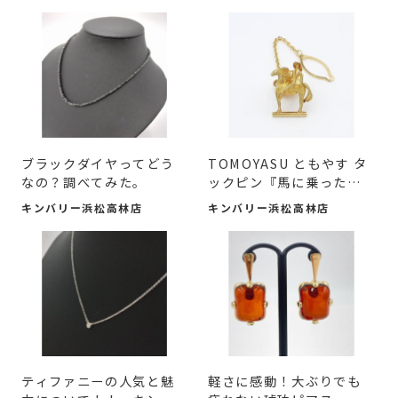
ブラックダイヤってどう
TOMOYASU ともやす タ
なの？調べてみた。
ックピン『馬に乗った
人』K18...
キンバリー浜松高林店
キンバリー浜松高林店
ティファニーの人気と魅
軽さに感動！大ぶりでも