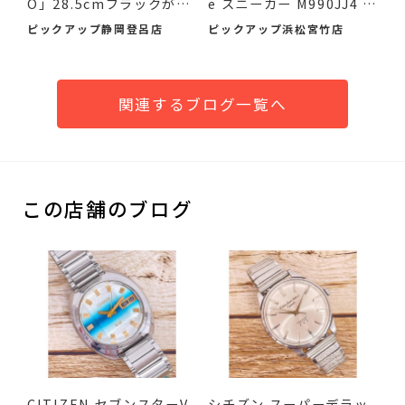
O」28.5cmブラックが入
e スニーカー M990JJ4 2
荷！未...
6.5cm ...
ピックアップ静岡登呂店
ピックアップ浜松宮竹店
関連するブログ一覧へ
この店舗のブログ
CITIZEN セブンスターV
シチズン スーパーデラッ