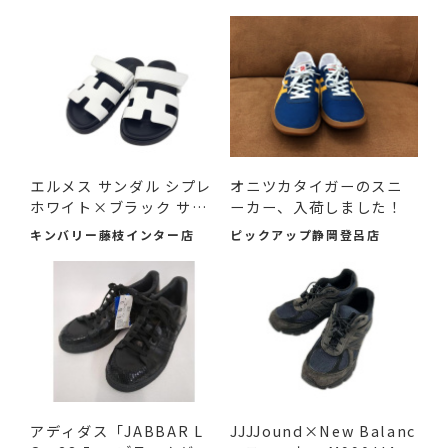
エルメス サンダル シプレ
オニツカタイガーのスニ
ホワイト×ブラック サ
ーカー、入荷しました！
イ...
キンバリー藤枝インター店
ピックアップ静岡登呂店
アディダス「JABBAR L
JJJJound×New Balanc