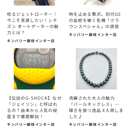
唸るジェットローター！
時を止める贅沢。初代GS
今こそ見直したい！シチ
の血統を継ぐ名機「クラ
ズン オートデーターの魅
ウンスペシャル」の誘惑
力とは？
キンバリー藤枝インター店
キンバリー藤枝インター店
【伝説のG-SHOCK】なぜ
洗練された大人の魅力
「ジェイソン」と呼ばれ
「パールネックレス」─
るの？由来から人気の秘
輝きを放つ逸品 #入荷しま
密まで徹底解説！
した♪
キンバリー藤枝インター店
キンバリー藤枝インター店