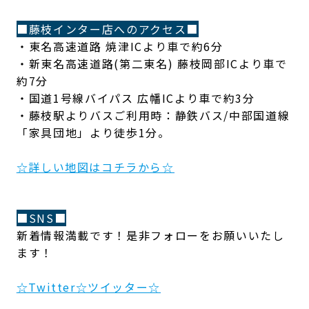
■藤枝インター店へのアクセス■
・東名高速道路 焼津ICより車で約6分
・新東名高速道路(第二東名) 藤枝岡部ICより車で
約7分
・国道1号線バイパス 広幡ICより車で約3分
・藤枝駅よりバスご利用時：静鉄バス/中部国道線
「家具団地」より徒歩1分。
☆詳しい地図はコチラから☆
■SNS■
新着情報満載です！是非フォローをお願いいたし
ます！
☆Twitter☆ツイッター☆