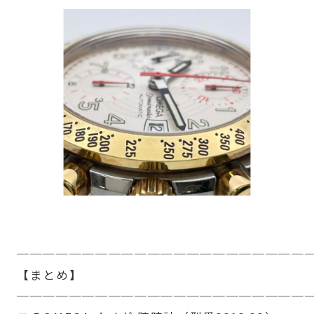
──────────────────────
【まとめ】
──────────────────────