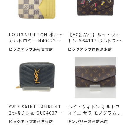
LOUIS VUITTON ポルト
【EC出品中】ルイ・ヴィ
カルトロミー N40923 ダ
トン M64117 ポルトフォ
ミエ ...
イ...
ピックアップ浜松宮竹店
ピックアップ静岡清水店
YVES SAINT LAURENT
ルイ・ヴィトン ポルトフ
2つ折り財布 GUE403723
ォイユ サラ モノグラム ...
ブラッ...
ピックアップ浜松宮竹店
キンバリー浜松高林店