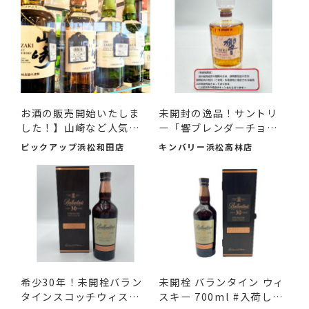
お酒の販売開始いたしま
未開封の逸品！サントリ
した！】山崎など人気ウ
ー「響ブレンダーチョイ
イ...
ス...
ピックアップ浜松和田店
キンバリー浜松高林店
希少30年！未開栓バラン
未開栓 バランタイン ウィ
タインスコッチウィスキ
スキー 700ml #入荷し