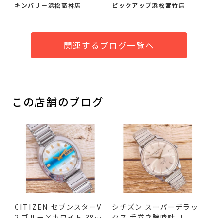
ー ...
ま...
キンバリー浜松高林店
ピックアップ浜松宮竹店
関連するブログ一覧へ
この店舗のブログ
CITIZEN セブンスターV
シチズン スーパーデラッ
2 ブルー×ホワイト 38m
クス 手巻き腕時計 ！