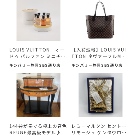
LOUIS VUITTON オー
【入荷速報】LOUIS VUI
ドゥ パルファン ミニチュ
TTON ネヴァーフルMM
アセ...
ダミエ...
キンバリー静岡SBS通り店
キンバリー静岡SBS通り店
144弁が奏でる極上の音色
レミーマルタン セントー
REUGE最高級モデル♪
リモージュ ケンタウロ
ス...