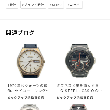
#時計
#ブランド時計
#SEIKO
#コラボI
関連ブログ
1970年代クォーツの傑
タフネスと美を両立する
作、セイコー「キングク
「G-STEEL」CASIO G-S
ォー...
HOCK ...
ピックアップ浜松宮竹店
ピックアップ浜松宮竹店