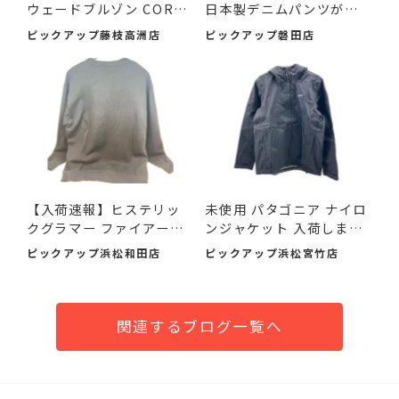
ウェードブルゾン COREL
日本製デニムパンツが入
I-UR ...
荷...
ピックアップ藤枝高洲店
ピックアップ磐田店
【入荷速報】ヒステリッ
未使用 パタゴニア ナイロ
クグラマー ファイアーベ
ンジャケット 入荷しまし
ア...
た♪
ピックアップ浜松和田店
ピックアップ浜松宮竹店
関連するブログ一覧へ