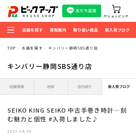
友だち追加
Y!ショッピング
店舗を探す
買取案内
取り扱い商品
新入荷ブログ
TOP
お店を探す
キンバリー静岡SBS通り店
キンバリー静岡SBS通り店
店舗情報
地図
店内紹介
新入荷ブログ
SEIKO KING SEIKO 中古手巻き時計―刻
む魅力と個性 #入荷しました♪
2025-04-30