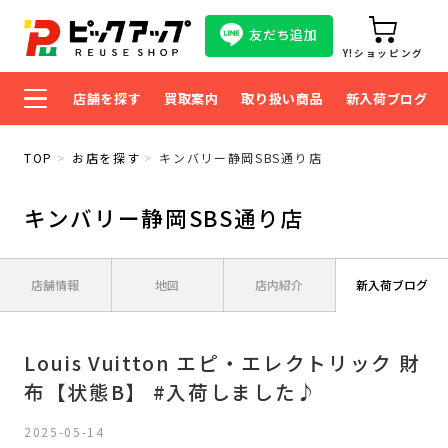
友だち追加
Y!ショッピング
店舗を探す
買取案内
取り扱い商品
新入荷ブログ
TOP
お店を探す
キンバリー静岡SBS通り店
キンバリー静岡SBS通り店
店舗情報
地図
店内紹介
新入荷ブログ
Louis Vuitton エピ・エレクトリック 財
布【状態B】 #入荷しました♪
2025-05-14