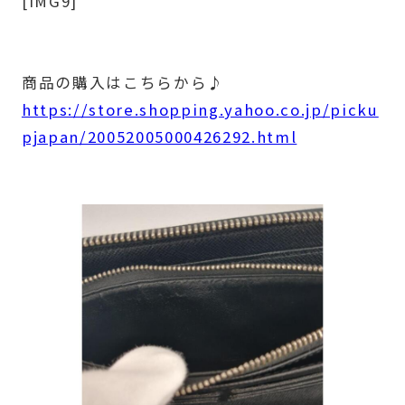
[IMG9]
商品の購入はこちらから♪
https://store.shopping.yahoo.co.jp/picku
pjapan/20052005000426292.html